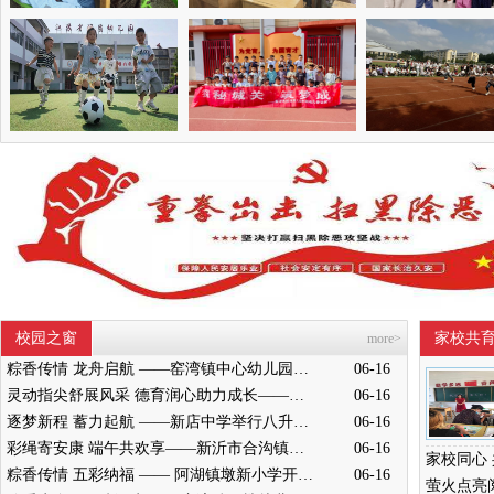
校园之窗
家校共
more>
粽香传情 龙舟启航 ——窑湾镇中心幼儿园中班开展端午节赛龙舟活动
06-16
灵动指尖舒展风采 德育润心助力成长——墨河中心小学举行五年级桌面操展示活动
06-16
逐梦新程 蓄力起航 ——新店中学举行八升九成长奋进仪式
06-16
彩绳寄安康 端午共欢享——新沂市合沟镇中心幼儿园开展端午节活动
06-16
粽香传情 五彩纳福 —— 阿湖镇墩新小学开展端午主题民俗活动
06-16