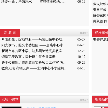
珍爱生命，严防溺水 ——窑湾镇王楼幼儿园开展防溺水安全演练活动
06-16
新 教 育
榜样家
more>
向阳而生，绽放精彩——马陵山镇中心幼儿园迎接新沂教育局“缔造完美教室”评比验收
05-27
书香伴成
阳光读书，照亮书香校园 ——唐店中心小学举行“阳光读书会”启动仪式
04-23
新沂市东片区小学、幼儿园缔造完美教室暨班主任能力提升培训活动在高流镇中心小学举行
12-28
缔造完美教室，提升班主任专业素养—— 新沂市南片区小学、幼儿园缔造完美教室暨班主任培训活动举行
10-17
关于公布新沂市新教育实验项目工作室 考核结果的通知
09-26
教育无痕 润物无声 ——北沟中心小学陈炜炜老师教学侧记
04-10
点智小课堂
视频新
more>